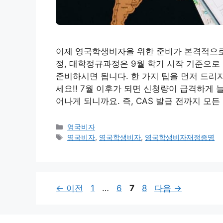
이제 영국학생비자을 위한 준비가 본격적으로
정, 대학정규과정은 9월 학기 시작 기준으로
준비하시면 됩니다. 한 가지 팁을 먼저 드리
세요!! 7월 이후가 되면 신청량이 급격하게
어나게 되니까요. 즉, CAS 발급 전까지 모든
카
영국비자
테
태
영국비자
,
영국학생비자
,
영국학생비자재정증명
고
그
리
페
페
페
페
←
이전
1
…
6
7
8
다음
→
이
이
이
이
지
지
지
지