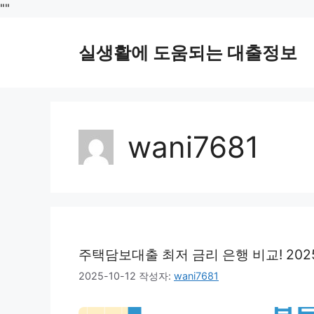
컨
"
"
텐
츠
실생활에 도움되는 대출정보
로
건
너
뛰
기
wani7681
주택담보대출 최저 금리 은행 비교! 202
2025-10-12
작성자:
wani7681