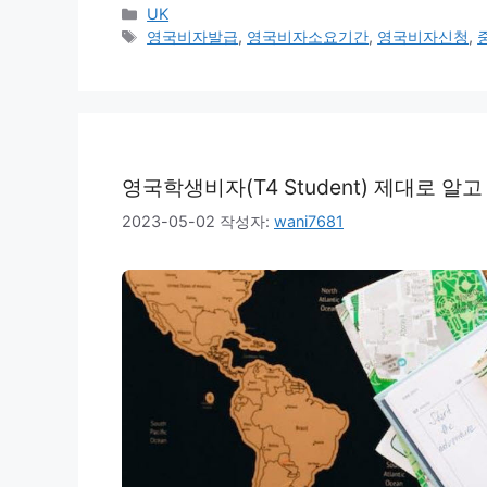
카
UK
테
태
영국비자발급
,
영국비자소요기간
,
영국비자신청
,
고
그
리
영국학생비자(T4 Student) 제대로 알
2023-05-02
작성자:
wani7681