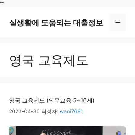
컨
"
"
텐
츠
실생활에 도움되는 대출정보
메
로
건
뉴
너
뛰
영국 교육제도
기
영국 교육제도 (의무교육 5~16세)
2023-04-30
작성자:
wani7681