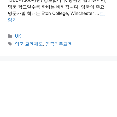
1300~1500만원) 정도입니다. 당연한 말이겠지만,
명문 학교일수록 학비는 비싸집니다. 영국의 주요
명문사립 학교는 Eton College, Winchester …
더
읽기
카
UK
테
태
영국 교육제도
,
영국의무교육
고
그
리