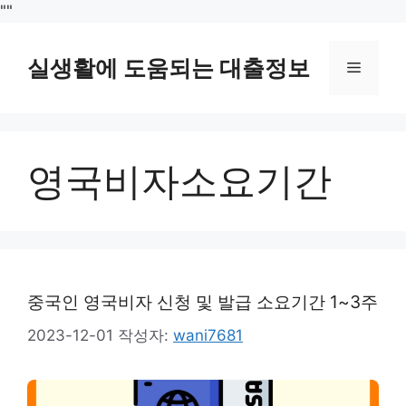
컨
"
"
텐
츠
실생활에 도움되는 대출정보
메
로
건
뉴
너
뛰
영국비자소요기간
기
중국인 영국비자 신청 및 발급 소요기간 1~3주
2023-12-01
작성자:
wani7681