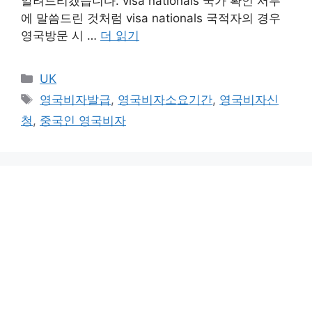
알려드리겠습니다. visa nationals 국가 확인 서두
에 말씀드린 것처럼 visa nationals 국적자의 경우
영국방문 시 …
더 읽기
카
UK
테
태
영국비자발급
,
영국비자소요기간
,
영국비자신
고
그
청
,
중국인 영국비자
리