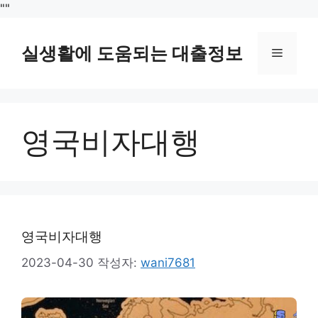
컨
"
"
텐
츠
실생활에 도움되는 대출정보
메
로
건
뉴
너
뛰
영국비자대행
기
영국비자대행
2023-04-30
작성자:
wani7681