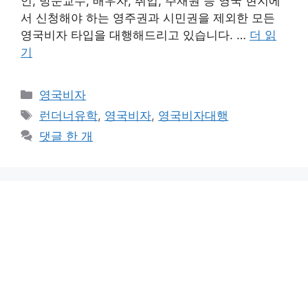
언, 방문교수, 배우자, 취업, 주재원 등 영국 현지에
서 신청해야 하는 영주권과 시민권을 제외한 모든
영국비자 타입을 대행해드리고 있습니다. …
더 읽
기
카
영국비자
테
태
런더너유학
,
영국비자
,
영국비자대행
고
그
댓글 한 개
리