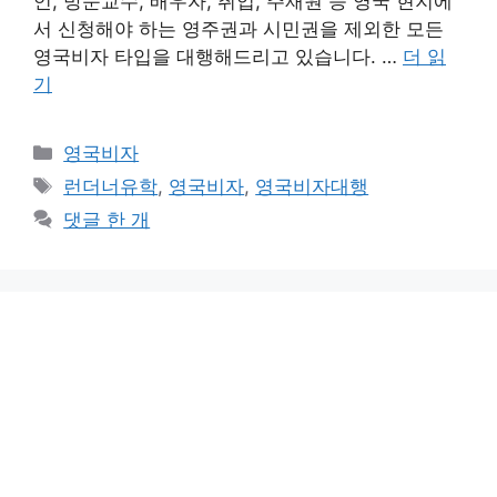
언, 방문교수, 배우자, 취업, 주재원 등 영국 현지에
서 신청해야 하는 영주권과 시민권을 제외한 모든
영국비자 타입을 대행해드리고 있습니다. …
더 읽
기
카
영국비자
테
태
런더너유학
,
영국비자
,
영국비자대행
고
그
댓글 한 개
리