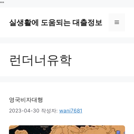
컨
"
"
텐
츠
실생활에 도움되는 대출정보
메
로
건
뉴
너
뛰
런더너유학
기
영국비자대행
2023-04-30
작성자:
wani7681